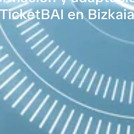
TicketBAI en Bizkai